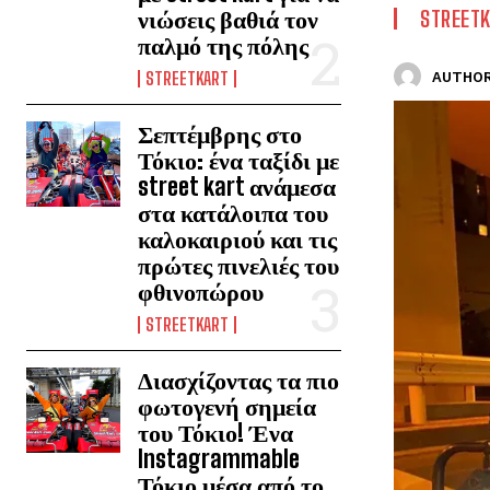
νιώσεις βαθιά τον
STREET
παλμό της πόλης
STREETKART
AUTHOR
Σεπτέμβρης στο
Τόκιο: ένα ταξίδι με
street kart ανάμεσα
στα κατάλοιπα του
καλοκαιριού και τις
πρώτες πινελιές του
φθινοπώρου
STREETKART
Διασχίζοντας τα πιο
φωτογενή σημεία
του Τόκιο! Ένα
Instagrammable
Τόκιο μέσα από το