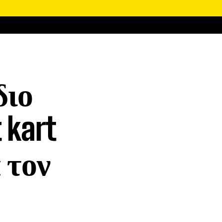
διο
 kart
 τον