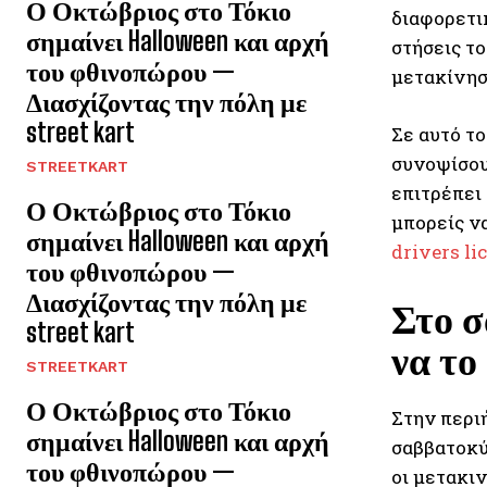
Ο Οκτώβριος στο Τόκιο
διαφορετικ
σημαίνει Halloween και αρχή
στήσεις το
του φθινοπώρου —
μετακίνησ
Διασχίζοντας την πόλη με
street kart
Σε αυτό τ
συνοψίσου
STREETKART
επιτρέπει
Ο Οκτώβριος στο Τόκιο
μπορείς ν
σημαίνει Halloween και αρχή
drivers li
του φθινοπώρου —
Διασχίζοντας την πόλη με
Στο σ
street kart
να το
STREETKART
Ο Οκτώβριος στο Τόκιο
Στην περιή
σημαίνει Halloween και αρχή
σαββατοκύ
του φθινοπώρου —
οι μετακιν