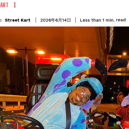
KART
read
Street Kart
Less than 1
min.
2026年6月14日
: