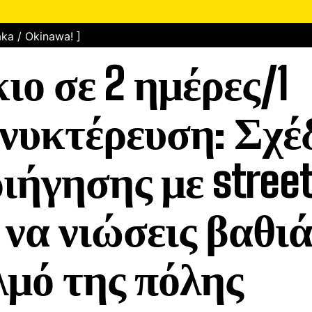
ka / Okinawa! ]
ιο σε 2 ημέρες/1
νυκτέρευση: Σχέ
ιήγησης με street
 να νιώσεις βαθιά
μό της πόλης