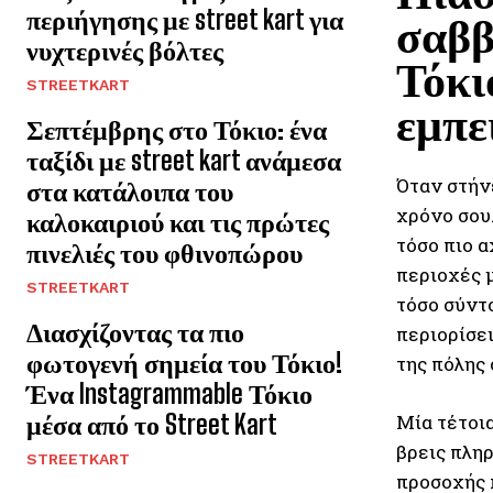
περιήγησης με street kart για
σαββ
νυχτερινές βόλτες
Τόκι
STREETKART
εμπει
Σεπτέμβρης στο Τόκιο: ένα
ταξίδι με street kart ανάμεσα
Όταν στήν
στα κατάλοιπα του
χρόνο σου.
καλοκαιριού και τις πρώτες
τόσο πιο α
πινελιές του φθινοπώρου
περιοχές 
STREETKART
τόσο σύντο
Διασχίζοντας τα πιο
περιορίσει
φωτογενή σημεία του Τόκιο!
της πόλης 
Ένα Instagrammable Τόκιο
μέσα από το Street Kart
Μία τέτοια
βρεις πληρ
STREETKART
προσοχής κ