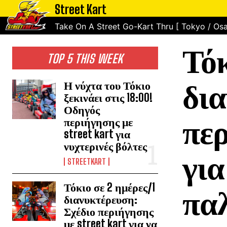
Street Kart
Take On A Street Go-Kart Thru [ Tokyo / Osa
Τόκ
TOP 5 THIS WEEK
δια
Η νύχτα του Τόκιο
ξεκινάει στις 18:00!
Οδηγός
περ
περιήγησης με
street kart για
νυχτερινές βόλτες
για
STREETKART
Τόκιο σε 2 ημέρες/1
παλ
διανυκτέρευση:
Σχέδιο περιήγησης
με street kart για να