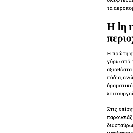
τα αεροπορ
Η 1η 
περιο
Η πρώτη η
γύρω από 
αξιοθέατα
πόδια, ενώ
δραματικά.
λειτουργε
Στις επίσ
παρουσιάζε
διασταύρω