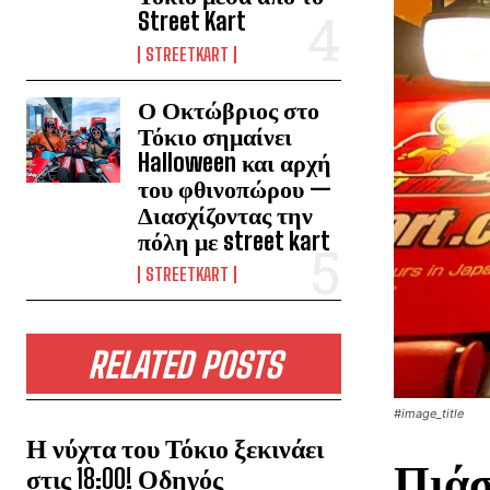
Street Kart
STREETKART
Ο Οκτώβριος στο
Τόκιο σημαίνει
Halloween και αρχή
του φθινοπώρου —
Διασχίζοντας την
πόλη με street kart
STREETKART
RELATED POSTS
#image_title
Η νύχτα του Τόκιο ξεκινάει
Πιάσ
στις 18:00! Οδηγός