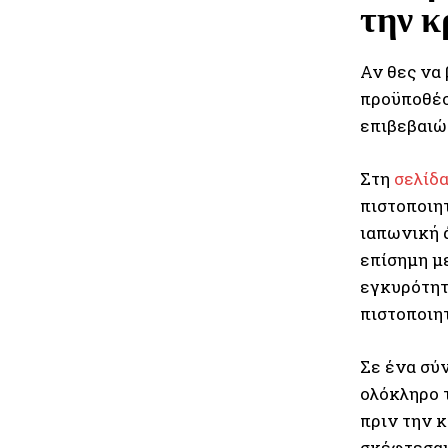
την 
Αν θες να 
προϋποθέσε
επιβεβαιώ
Στη
σελίδα
πιστοποιητ
ιαπωνική ά
επίσημη με
εγκυρότητα
πιστοποιητ
Σε ένα σύν
ολόκληρο τ
πριν την 
σκέφτεσαι 