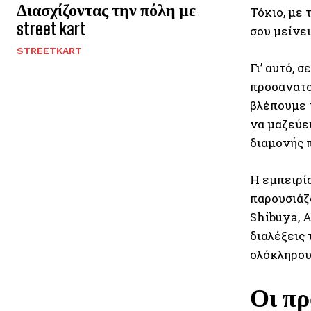
Διασχίζοντας την πόλη με
Τόκιο, με 
street kart
σου μείνε
STREETKART
Γι’ αυτό, 
προσανατο
βλέπουμε τ
να μαζεύε
διαμονής 
Η εμπειρία
παρουσιάζ
Shibuya, A
διαλέξεις 
ολόκληρου
Οι πρ