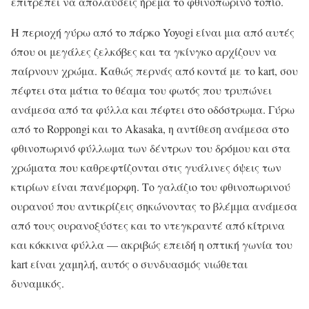
επιτρέπει να απολαύσεις ήρεμα το φθινοπωρινό τοπίο.
Η περιοχή γύρω από το πάρκο Yoyogi είναι μια από αυτές
όπου οι μεγάλες ζελκόβες και τα γκίνγκο αρχίζουν να
παίρνουν χρώμα. Καθώς περνάς από κοντά με το kart, σου
πέφτει στα μάτια το θέαμα του φωτός που τρυπώνει
ανάμεσα από τα φύλλα και πέφτει στο οδόστρωμα. Γύρω
από το Roppongi και το Akasaka, η αντίθεση ανάμεσα στο
φθινοπωρινό φύλλωμα των δέντρων του δρόμου και στα
χρώματα που καθρεφτίζονται στις γυάλινες όψεις των
κτιρίων είναι πανέμορφη. Το γαλάζιο του φθινοπωρινού
ουρανού που αντικρίζεις σηκώνοντας το βλέμμα ανάμεσα
από τους ουρανοξύστες και το ντεγκραντέ από κίτρινα
και κόκκινα φύλλα — ακριβώς επειδή η οπτική γωνία του
kart είναι χαμηλή, αυτός ο συνδυασμός νιώθεται
δυναμικός.