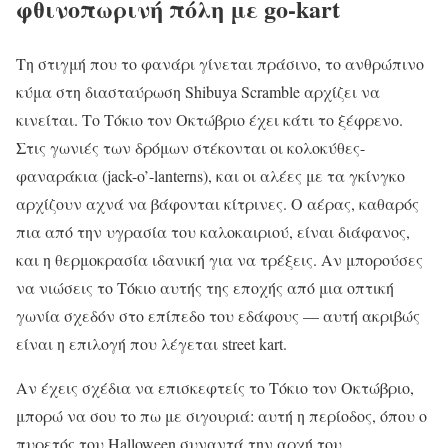
φθινοπωρινή πόλη με go-kart
Τη στιγμή που το φανάρι γίνεται πράσινο, το ανθρώπινο
κύμα στη διασταύρωση Shibuya Scramble αρχίζει να
κινείται. Το Τόκιο τον Οκτώβριο έχει κάτι το ξέφρενο.
Στις γωνιές των δρόμων στέκονται οι κολοκύθες-
φαναράκια (jack-o’-lanterns), και οι αλέες με τα γκίνγκο
αρχίζουν αχνά να βάφονται κίτρινες. Ο αέρας, καθαρός
πια από την υγρασία του καλοκαιριού, είναι διάφανος,
και η θερμοκρασία ιδανική για να τρέξεις. Αν μπορούσες
να νιώσεις το Τόκιο αυτής της εποχής από μια οπτική
γωνία σχεδόν στο επίπεδο του εδάφους — αυτή ακριβώς
είναι η επιλογή που λέγεται street kart.
Αν έχεις σχέδια να επισκεφτείς το Τόκιο τον Οκτώβριο,
μπορώ να σου το πω με σιγουριά: αυτή η περίοδος, όπου ο
πυρετός του Halloween συναντά την αρχή του