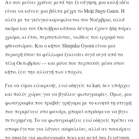
Αν σου μείνει χρόνος μετά την ξενάγηση, μια καλή ιδέα
είναι να κάνεις μια βόλτα μέχρι το Meiji Jingu Gaien. Η
αλέα με τα γκίνγκο κορυφώνεται τον Νοέμβριο, αλλά
ακόμα και τον Οκτώβριο κάποια δέντρα έχουν ήδη πάρει
χρώμα, κι έτσι, περπατώντας, νιώθεις τον ερχομό του
φθινοπώρου. Και ο κήπος Shinjuku Gyoen είναι μια
περιοχή όπου το φύλλωμα ξεκινάει σιγά σιγά από τα
τέλη Οκτωβρίου — και μόνο που περπατάς μέσα στον
κήπο, ζεις την αλλαγή των εποχών.
Για να είμαι ειλικρινής, ενώ οδηγείς το kart, δεν υπάρχει
και πολύς χώρος για να βγάλεις φωτογραφίες. Όμως, μια
φωτογραφία που τραβάς γρήγορα με το κινητό τη στιγμή
που περιμένεις στο φανάρι, μπορεί απρόσμενα να βγει
πετυχημένη. Το να φωτογραφίζεις ενώ οδηγείς πρέπει να
αποφεύγεται για λόγους ασφαλείας, αλλά αν τσεκάρεις
τα σημεία για φωτογραφία πριν και μετά την ξενάγηση,