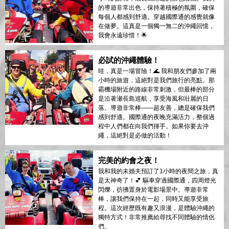
的導遊非常出色，保持著積極的氛圍，確保
每個人都感到舒適。穿越國際通的感覺就像
在做夢。這真是一個獨一無二的沖繩回憶，
我會永遠珍惜！🌟
必試的沖繩體驗！
哇，真是一場冒險！🌊 我和朋友們參加了兩
小時的旅遊，這絕對是我們旅行的亮點。那
霸機場附近的路線非常刺激，但最棒的部分
是沿著瀬長島巡航，享受海風和壯麗的日
落。導遊非常棒——超友善，總是確保我們
感到舒適。國際通的夜晚充滿活力，整個過
程中人們都在向我們揮手。如果你要去沖
繩，這絕對是必做的活動！
完美的約會之夜！
我和我的未婚夫預訂了1小時的夜間之旅，真
是太神奇了！💕 驅車穿過國際通，四周燈光
閃爍，彷彿置身於電影場景中。導遊非常
棒，讓我們保持在一起，同時又能享受旅
程。這次經歷既有趣又浪漫，是體驗沖繩的
獨特方式！非常推薦給尋找不同體驗的情侶
們。