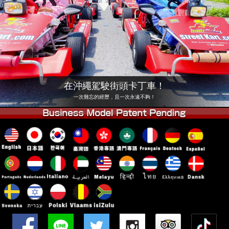
公司
預訂
更換店鋪
東京 品川 #1
東京 秋葉原 #1
東京 秋葉原 #2
東京 澀谷
東京 澀谷分店
東京灣
在沖繩駕駛街頭卡丁車！
東京 淺草
大阪
一次難忘的經歷，且一次永遠不夠！
沖繩