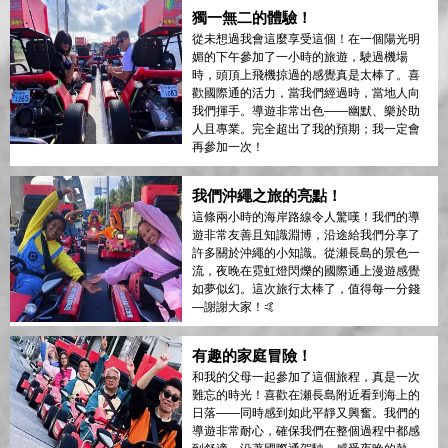
獨一無二的體驗！
從未想過我會這麼享受這個！在一個陽光明
媚的下午參加了一小時的旅遊，駛過機場
時，頭頂上飛機掠過的感覺真是太棒了。喜
歡國際通的活力，當我們經過時，當地人向
我們揮手。導遊非常出色——幽默、樂於助
人且專業。完全超出了我的預期；我一定會
再參加一次！
我們沖繩之旅的亮點！
這條兩小時的海岸路線令人驚嘆！我們的導
遊非常友善且知識淵博，沿途給我們分享了
許多關於沖繩的小知識。從瀬長島的景色一
流，夜晚在霓虹燈閃爍的國際通上漫遊感覺
如夢似幻。這次旅行太棒了，值得每一分錢
—謝謝大家！🤙
有趣的家庭冒險！
和我的父母一起參加了這個旅程，真是一次
難忘的時光！喜歡在瀬長島附近看到海上的
日落——同時感到如此平靜又興奮。我們的
導遊非常耐心，確保我們在整個過程中都感