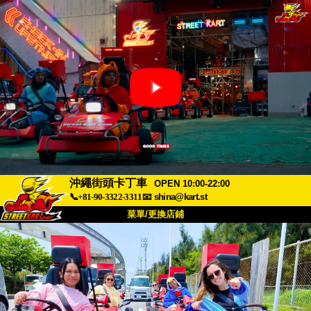
沖繩街頭卡丁車
OPEN 10:00-22:00
📞+81-90-3322-3311
📧
shina@kart.st
菜單/更換店鋪
首頁
關於我們
規格
價格
交通資訊
顧客評價
常見問題