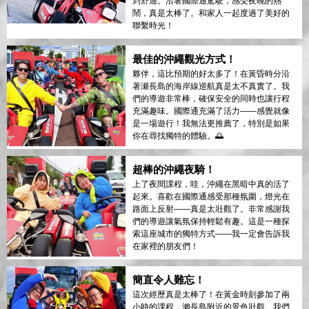
到舒適。沿著國際通駕駛，感受夜晚的熱
鬧，真是太棒了。和家人一起度過了美好的
聯繫時光！
最佳的沖繩觀光方式！
夥伴，這比預期的好太多了！在黃昏時分沿
著瀬長島的海岸線巡航真是太不真實了。我
們的導遊非常棒，確保安全的同時也讓行程
充滿趣味。國際通充滿了活力——感覺就像
是一場遊行！我無法更推薦了，特別是如果
你在尋找獨特的體驗。🌅
超棒的沖繩夜騎！
上了夜間課程，哇，沖繩在黑暗中真的活了
起來。喜歡在國際通感受那種氛圍，燈光在
路面上反射——真是太壯觀了。非常感謝我
們的導遊讓氣氛保持輕鬆有趣。這是一種探
索這座城市的獨特方式——我一定會告訴我
在家裡的朋友們！
簡直令人難忘！
這次經歷真是太棒了！在黃金時刻參加了兩
小時的課程，瀨長島附近的景色壯觀。我們