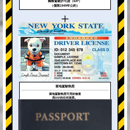
國際駕駛許可證（IDP）
（僅限1949年公約）
+
當地駕駛執照
當地駕駛執照可用於檢查
與IDP的任何差異。
+