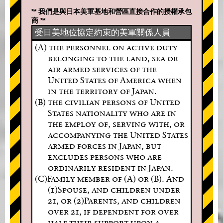
** 我們是與日本美軍基地和營區直接合作的授權承包
商 **
受日美地位協定約束的美軍關係人員
(A) the personnel on active duty
belonging to the land, sea or
air armed services of the
United States of America when
in the territory of Japan.
(B) the civilian persons of United
States nationality who are in
the employ of, serving with, or
accompanying the United States
armed forces in Japan, but
excludes persons who are
ordinarily resident in Japan.
(C)Family member of (A) or (B). And
(1)Spouse, and children under
21, or (2)Parents, and children
over 21, if dependent for over
half their support upon a