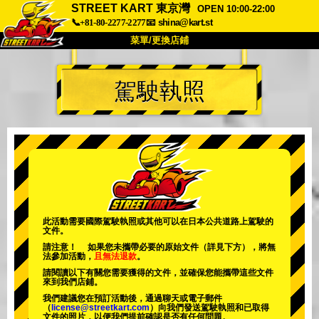
STREET KART 東京灣
OPEN 10:00-22:00
📞+81-80-2277-2277
📧
shina@kart.st
菜單/更換店鋪
首頁
駕駛執照
關於我們
規格
價格
交通資訊
顧客評價
常見問題
公司
預訂
更換店鋪
東京 品川 #1
東京 秋葉原 #1
東京 秋葉原 #2
東京 澀谷
此活動需要國際駕駛執照或其他可以在日本公共道路上駕駛的
文件。
東京 澀谷分店
東京灣
請注意！ 如果您未攜帶必要的原始文件（詳見下方），將無
法參加活動，
且無法退款
。
東京 淺草
大阪
請閱讀以下有關您需要獲得的文件，並確保您能攜帶這些文件
來到我們店鋪。
沖繩
我們建議您在預訂活動後，通過聊天或電子郵件
（
license@streetkart.com
）向我們發送駕駛執照和已取得
文件的照片，以便我們提前確認是否有任何問題。