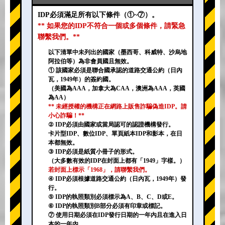
IDP必須滿足所有以下條件（①~⑦）。
** 如果您的IDP不符合一個或多個條件，請緊急
聯繫我們。**
以下清單中未列出的國家（墨西哥、科威特、沙烏地
阿拉伯等）為非會員國且無效。
① 該國家必須是聯合國承認的道路交通公約（日內
瓦，1949年）的簽約國。
（美國為AAA，加拿大為CAA，澳洲為AAA，英國
為AA）
** 未經授權的機構正在網路上販售詐騙偽造IDP。請
小心詐騙！**
② IDP必須由國家或當局認可的認證機構發行。
卡片型IDP、數位IDP、單頁紙本IDP和影本，在日
本都無效。
③ IDP必須是紙質小冊子的形式。
（大多數有效的IDP在封面上都有「1949」字樣。）
若封面上標示「1968」，請聯繫我們。
④ IDP必須根據道路交通公約（日內瓦，1949年）發
行。
⑤ IDP的執照類別必須標示為A、B、C、D或E。
⑥ IDP的執照類別B部分必須有印章或標記。
⑦ 使用日期必須在IDP發行日期的一年內且在進入日
本的一年內。