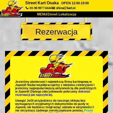
Street Kart Osaka
OPEN 12:00-19:00
📞+81-90-9977-6644
📧
shina@kart.st
MENU/Zmień Lokalizację
TOP
Rezerwacja
O nas
Specyfikacja
Cena
Dojazd
Opinie
FAQ
Firma
Rezerwacja
Zmień Lokalizację
Tokyo Shinagawa
Tokyo Akihabara#1
Tokyo Akihabara#2
Tokyo Shibuya
Jesteśmy
pionierami
i
największą firmą kartingową
w
Tokyo Shibuya Annex
Tokyo Bay
Japonii! Nadal współpracujemy z
wieloma celebrytami
i
jesteśmy
najpopularniejszą aktywnością
dla podróżnych
w Japonii! Dlatego zdecydowanie polecamy
dokonać
Tokyo Asakusa
Osaka
rezerwacji jak najszybciej.
Uwaga! Jeśli przyjedziesz do naszego sklepu bez
Okinawa
wymaganych oryginalnych dokumentów do jazdy w
Japonii, nie będziesz mógł wziąć udziału w aktywności i
nie otrzymasz żadnego zwrotu.
(opisane poniżej
„Prawo