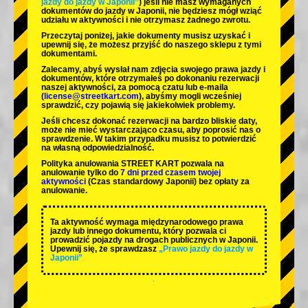
jazdy do jazdy w Japonii”
) jeśli nie masz wymaganych
dokumentów do jazdy w Japonii, nie będziesz mógł wziąć
udziału w aktywności i nie otrzymasz żadnego zwrotu.
Przeczytaj poniżej, jakie dokumenty musisz uzyskać i
upewnij się, że możesz przyjść do naszego sklepu z tymi
dokumentami.
Zalecamy, abyś wysłał nam zdjęcia swojego prawa jazdy i
dokumentów, które otrzymałeś po dokonaniu rezerwacji
naszej aktywności, za pomocą czatu lub e-maila
(
license@streetkart.com
), abyśmy mogli wcześniej
sprawdzić, czy pojawią się jakiekolwiek problemy.
Jeśli chcesz dokonać rezerwacji na bardzo bliskie daty,
może nie mieć wystarczająco czasu, aby poprosić nas o
sprawdzenie. W takim przypadku musisz to potwierdzić
na własną odpowiedzialność.
Polityka anulowania STREET KART pozwala na
anulowanie tylko do
7 dni przed czasem twojej
aktywności
(Czas standardowy Japonii) bez opłaty za
anulowanie.
Ta aktywność wymaga międzynarodowego prawa
jazdy lub innego dokumentu, który pozwala ci
prowadzić pojazdy na drogach publicznych w Japonii.
Upewnij się, że sprawdzasz
„Prawo jazdy do jazdy w
Japonii”