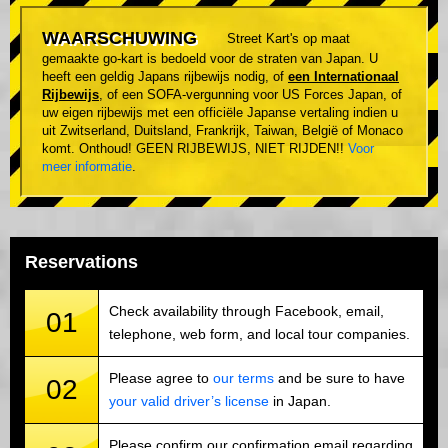
WAARSCHUWING
Street Kart's op maat
gemaakte go-kart is bedoeld voor de straten van Japan. U
heeft een geldig Japans rijbewijs nodig, of
een Internationaal
Rijbewijs
, of een SOFA-vergunning voor US Forces Japan, of
uw eigen rijbewijs met een officiële Japanse vertaling indien u
uit Zwitserland, Duitsland, Frankrijk, Taiwan, België of Monaco
komt. Onthoud! GEEN RIJBEWIJS, NIET RIJDEN!!
Voor
meer informatie
.
Reservations
Check availability through Facebook, email,
01
telephone, web form, and local tour companies.
Please agree to
our terms
and be sure to have
02
your valid driver’s license
in Japan.
Please confirm our confirmation email regarding