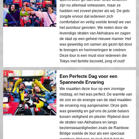
zijn nu allemaal volwassen, maar ze
hadden net zoveel plezier als wij. De gids
zorgde ervoor dat iedereen zich
comfortabel en veilig voelde terwijl we van
het avontuur genoten. We reden door de
levendige straten van Akihabara en zagen
de stad op een geheel nieuwe manier. Het
was geweldig om samen als gezin tijd door
te brengen en herinneringen te creëren.
Deze tour is een must voor iedereen die
Tokyo met familie bezoekt, jong of oud!
Een Perfecte Dag voor een
Spannende Ervaring
We maakten deze tour op een zonnige
middag, en het was perfect. De warmte van
de zon en de energie van de stad maakten
de ervaring nog aangenamer. Onze gids
was geweldig en gaf ons de juiste balans
tussen veiligheid en plezier. Rijdend door
de straten van Akihabara en langs
bezienswaardigheden zoals de Rainbow
Bridge voelde de tour als een speciaal
avontuur. Het was zo leuk dat ik het de