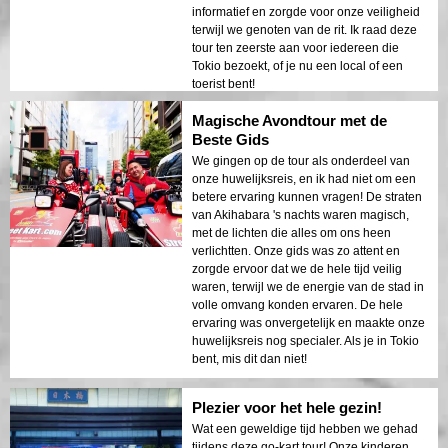
informatief en zorgde voor onze veiligheid
terwijl we genoten van de rit. Ik raad deze
tour ten zeerste aan voor iedereen die
Tokio bezoekt, of je nu een local of een
toerist bent!
Magische Avondtour met de
Beste Gids
We gingen op de tour als onderdeel van
onze huwelijksreis, en ik had niet om een
betere ervaring kunnen vragen! De straten
van Akihabara 's nachts waren magisch,
met de lichten die alles om ons heen
verlichtten. Onze gids was zo attent en
zorgde ervoor dat we de hele tijd veilig
waren, terwijl we de energie van de stad in
volle omvang konden ervaren. De hele
ervaring was onvergetelijk en maakte onze
huwelijksreis nog specialer. Als je in Tokio
bent, mis dit dan niet!
Plezier voor het hele gezin!
Wat een geweldige tijd hebben we gehad
tijdens deze go-kart tour! Onze kinderen