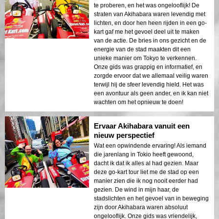
te proberen, en het was ongelooflijk! De
straten van Akihabara waren levendig met
lichten, en door hen heen rijden in een go-
kart gaf me het gevoel deel uit te maken
van de actie. De bries in ons gezicht en de
energie van de stad maakten dit een
unieke manier om Tokyo te verkennen.
Onze gids was grappig en informatief, en
zorgde ervoor dat we allemaal veilig waren
terwijl hij de sfeer levendig hield. Het was
een avontuur als geen ander, en ik kan niet
wachten om het opnieuw te doen!
Ervaar Akihabara vanuit een
nieuw perspectief
Wat een opwindende ervaring! Als iemand
die jarenlang in Tokio heeft gewoond,
dacht ik dat ik alles al had gezien. Maar
deze go-kart tour liet me de stad op een
manier zien die ik nog nooit eerder had
gezien. De wind in mijn haar, de
stadslichten en het gevoel van in beweging
zijn door Akihabara waren absoluut
ongelooflijk. Onze gids was vriendelijk,