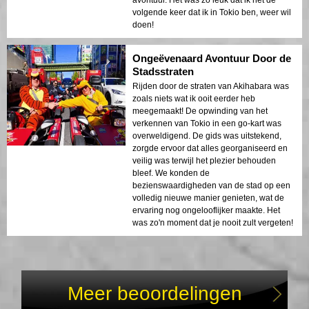
volgende keer dat ik in Tokio ben, weer wil
doen!
Ongeëvenaard Avontuur Door de
Stadsstraten
Rijden door de straten van Akihabara was
zoals niets wat ik ooit eerder heb
meegemaakt! De opwinding van het
verkennen van Tokio in een go-kart was
overweldigend. De gids was uitstekend,
zorgde ervoor dat alles georganiseerd en
veilig was terwijl het plezier behouden
bleef. We konden de
bezienswaardigheden van de stad op een
volledig nieuwe manier genieten, wat de
ervaring nog ongelooflijker maakte. Het
was zo'n moment dat je nooit zult vergeten!
Meer beoordelingen