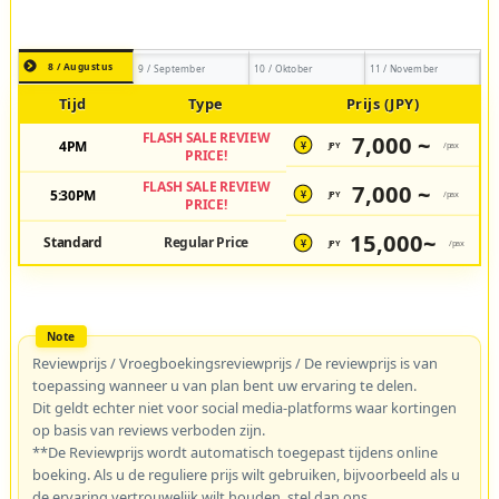
8 / Augustus
9 / September
10 / Oktober
11 / November
Tijd
Type
Prijs (JPY)
FLASH SALE REVIEW
7,000 ~
4PM
JPY
/pax
¥
PRICE!
FLASH SALE REVIEW
7,000 ~
5:30PM
JPY
/pax
¥
PRICE!
15,000~
Standard
Regular Price
JPY
/pax
¥
Reviewprijs / Vroegboekingsreviewprijs / De reviewprijs is van
toepassing wanneer u van plan bent uw ervaring te delen.
Dit geldt echter niet voor social media-platforms waar kortingen
op basis van reviews verboden zijn.
**De Reviewprijs wordt automatisch toegepast tijdens online
boeking. Als u de reguliere prijs wilt gebruiken, bijvoorbeeld als u
de ervaring vertrouwelijk wilt houden, stel dan ons