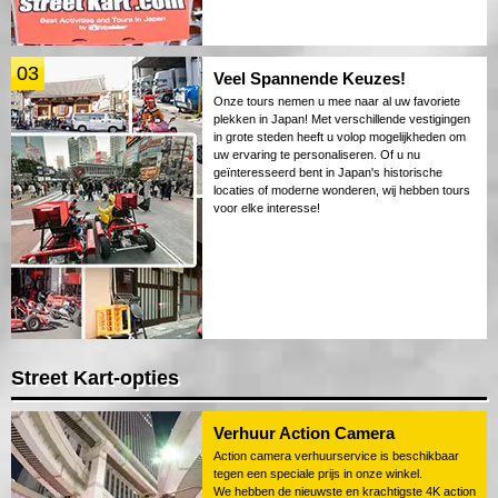
03
Veel Spannende Keuzes!
Onze tours nemen u mee naar al uw favoriete
plekken in Japan! Met verschillende vestigingen
in grote steden heeft u volop mogelijkheden om
uw ervaring te personaliseren. Of u nu
geïnteresseerd bent in Japan's historische
locaties of moderne wonderen, wij hebben tours
voor elke interesse!
Street Kart-opties
Verhuur Action Camera
Action camera verhuurservice is beschikbaar
tegen een speciale prijs in onze winkel.
We hebben de nieuwste en krachtigste 4K action