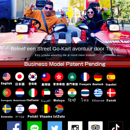
Bedrijf
Reserveren
Vestiging Wijzigen
Tokio Shinagawa
Tokio Akihabara#1
Tokio Akihabara#2
Tokio Shibuya
Tokio Shibuya Annex
Tokio Baai
Beleef een Street Go-Kart avontuur door Tokio!
Tokio Asakusa
Osaka
Een unieke ervaring die je nooit meer loslaat!
Okinawa