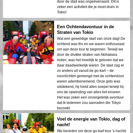
door de stad was ongeëvenaard. Dit is
zeker een activiteit die je moet doen in
Tokio!
Een Ochtendavontuur in de
Straten van Tokio
Wat een geweldige start van onze dag! De
ochtend was fris en we waren enthousiast
om aan deze tour te beginnen. Terwijl we
door de drukke straten van Akihabara
reden, was het moeilijk te geloven dat we
daar daadwerkelijk waren. De stad zag er
zo anders uit vanuit de go-kart – de
neonlichten gemengd met de ochtendzon
waren adembenemend. Onze gids was
uitstekend, hij hield alles soepel terwijl hij
ons de opwinding van alles liet ervaren.
Het was zeker een onvergetelijk avontuur
dat ik iedereen zou aanraden die Tokyo
bezoekt.
Voel de energie van Tokio, dag of
nacht!
We besloten om deze go-kart tour 's nachts