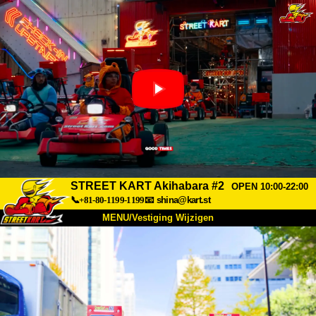
STREET KART Akihabara #2
OPEN 10:00-22:00
📞+81-80-1199-1199
📧
shina@kart.st
MENU/Vestiging Wijzigen
TOP
Over Ons
Specificaties
Prijs
Bereikbaarheid
Reviews
Veelgestelde Vragen