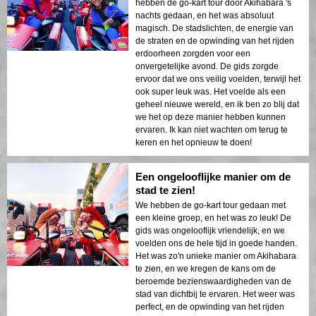
hebben de go-kart tour door Akihabara 's
nachts gedaan, en het was absoluut
magisch. De stadslichten, de energie van
de straten en de opwinding van het rijden
erdoorheen zorgden voor een
onvergetelijke avond. De gids zorgde
ervoor dat we ons veilig voelden, terwijl het
ook super leuk was. Het voelde als een
geheel nieuwe wereld, en ik ben zo blij dat
we het op deze manier hebben kunnen
ervaren. Ik kan niet wachten om terug te
keren en het opnieuw te doen!
Een ongelooflijke manier om de
stad te zien!
We hebben de go-kart tour gedaan met
een kleine groep, en het was zo leuk! De
gids was ongelooflijk vriendelijk, en we
voelden ons de hele tijd in goede handen.
Het was zo'n unieke manier om Akihabara
te zien, en we kregen de kans om de
beroemde bezienswaardigheden van de
stad van dichtbij te ervaren. Het weer was
perfect, en de opwinding van het rijden