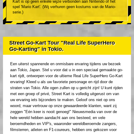
Kart is op geen enkele wijze verbonden aan Nintendo of het
spel 'Mario Kart'. (Wij verhuren geen kostums van de Mario-
serie.)
Street Go-Kart Tour "Real Life SuperHero
Go-Karting" in Tokio.
Een uiterst spannende en onmisbare ervaring tijdens uw bezoek
aan Tokio, Japan. Stel u voor dat u in een speciaal gemaakte go-
kart rijdt, ontworpen voor de ultieme Real Life SuperHero Go-Kart
ervaring! Kleed u als uw favoriete personage en rijd door de
straten van Tokio. Alle ogen zullen op u gericht zijn! U kunt rijden
met een groep of privé, Street Kart is volledig uitgerust om van
uw ervaring iets bijzonders te maken. Geloof ons niet op ons
woord, maar vertrouw op onze gewaardeerde klanten, want zij
zeggen "Eén keer is nooit genoeg!" Nieuwsmedia van over de
hele wereld hebben aandacht aan ons besteed, en vele
beroemdheden en VIP's, waaronder wereldberoemde zangers,
filmsterren, atleten en F1-coureurs, hebben ons gekozen voor