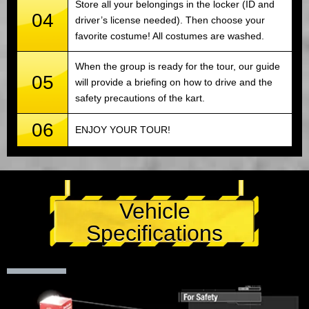
Store all your belongings in the locker (ID and
04
driver’s license needed). Then choose your
favorite costume! All costumes are washed.
When the group is ready for the tour, our guide
05
will provide a briefing on how to drive and the
safety precautions of the kart.
06
ENJOY YOUR TOUR!
Vehicle
Specifications