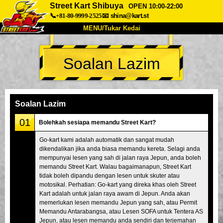
Street Kart Shibuya
OPEN 10:00-22:00
📞+81-80-9999-2525
📧
shina@kart.st
MENU/Tukar Kedai
UTAMA
Soalan Lazim
Tentang
Spesifikasi
Harga
Akses
Suara
Soalan Lazim
Syarikat
Tempahan
Soalan Lazim
Tukar Kedai
01
Bolehkah sesiapa memandu Street Kart?
Tokyo Shinagawa
Tokyo Akihabara#1
Go-kart kami adalah automatik dan sangat mudah
dikendalikan jika anda biasa memandu kereta. Selagi anda
Tokyo Akihabara#2
Tokyo Shibuya
mempunyai lesen yang sah di jalan raya Jepun, anda boleh
Tokyo Shibuya Annex
Tokyo Bay
memandu Street Kart. Walau bagaimanapun, Street Kart
tidak boleh dipandu dengan lesen untuk skuter atau
Tokyo Asakusa
Osaka
motosikal. Perhatian: Go-kart yang direka khas oleh Street
Kart adalah untuk jalan raya awam di Jepun. Anda akan
Okinawa
memerlukan lesen memandu Jepun yang sah, atau Permit
Memandu Antarabangsa, atau Lesen SOFA untuk Tentera AS
Jepun, atau lesen memandu anda sendiri dan terjemahan