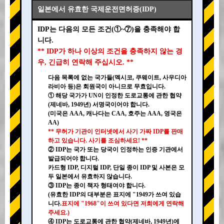
일본에서 유효한 국제운전면허증(IDP)
IDP는 다음의 모든 조건(①~⑦)을 충족해야 합
니다.
** IDP가 하나 이상의 조건을 충족하지 않는 경
우, 긴급히 연락해 주십시오. **
다음 목록에 없는 국가들(멕시코, 쿠웨이트, 사우디아
라비아 등)은 회원국이 아니므로 무효입니다.
① 해당 국가가 UN이 인정한 도로교통에 관한 협약
(제네바, 1949년) 서명국이어야 합니다.
(미국은 AAA, 캐나다는 CAA, 호주는 AAA, 영국은
AA)
** 무허가 기관이 인터넷에서 사기 가짜 IDP를 판매
하고 있습니다. 사기를 조심하세요! **
② IDP는 국가 또는 당국이 인정하는 인증 기관에서
발급되어야 합니다.
카드형 IDP, 디지털 IDP, 단일 종이 IDP 및 사본은 모
두 일본에서 유효하지 않습니다.
③ IDP는 종이 책자 형태여야 합니다.
(유효한 IDP의 대부분은 표지에 "1949가 쓰여 있습
니다.
표지에 "1968"이 쓰여 있다면 저희에게 연락해
주세요.)
④ IDP는 도로교통에 관한 협약(제네바, 1949년)에