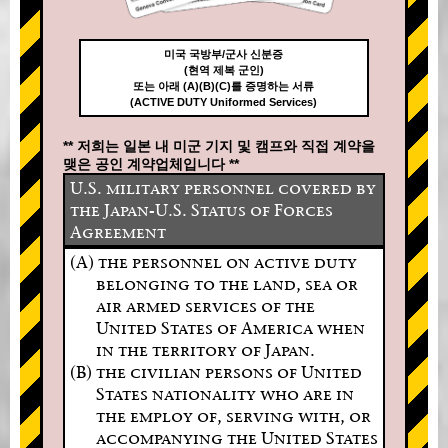
미국 국방부/군사 신분증
(현역 제복 군인)
또는 아래 (A)(B)(C)를 증명하는 서류
(ACTIVE DUTY Uniformed Services)
** 저희는 일본 내 미군 기지 및 캠프와 직접 계약을
맺은 공인 계약업체입니다 **
U.S. military personnel covered by
the Japan-U.S. Status of Forces
Agreement
(A) the personnel on active duty
belonging to the land, sea or
air armed services of the
United States of America when
in the territory of Japan.
(B) the civilian persons of United
States nationality who are in
the employ of, serving with, or
accompanying the United States