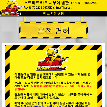
스트리트 카트 시부야 별관
OPEN 10:00-22:00
📞+81-70-2222-6655
📧
shina@kart.st
메뉴/지점 변경
최상단
운전 면허
소개
사양
가격
접근성
고객 리뷰
자주 묻는 질문
회사 정보
예약
지점 변경
도쿄 시나가와 #1
도쿄 아키하바라#1
도쿄 아키하바라#2
도쿄 시부야
이 활동에는 일본 공공 도로에서 운전할 수 있는 국제 운전 면
허증 또는 다른 서류가 필요합니다.
도쿄 시부야 애넥스
도쿄 베이
주의! 필요한 원본 서류(아래 참조)를 지참하지 않고 저희 가
게에 도착하면,
활동에 참여할 수 없습니다
그리고
환불도 불가
도쿄 아사쿠사
오사카
능합니다
.
필요한 서류에 대해 아래에 설명이 있으니, 서류를 준비하여 저
오키나와
희 가게에 오실 수 있도록 하십시오.
예약 후, 운전 면허증과 예약한 후에 받은 서류의 사진을 채팅
또는 이메일(
license@streetkart.com
)을 통해 보내주시면,