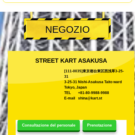
NEGOZIO
STREET KART ASAKUSA
[111-0035]東京都台東区西浅草3-25-
31
3-25-31 Nishi-Asakusa Taito ward
Tokyo, Japan
TEL
+81-80-9988-9988
E-mail
shina@kart.st
Consultazione del personale
Prenotazione