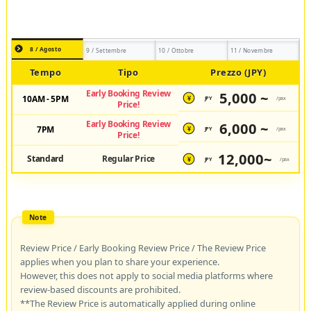
8 / Agosto
9 / Settembre
10 / Ottobre
11 / Novembre
Tempo
Tipo
Prezzo (JPY)
Early Booking Review
5,000 ~
10AM - 5PM
JPY
/pax
¥
Price!
Early Booking Review
6,000 ~
7PM
JPY
/pax
¥
Price!
12,000~
Standard
Regular Price
JPY
/pax
¥
Review Price / Early Booking Review Price / The Review Price
applies when you plan to share your experience.
However, this does not apply to social media platforms where
review-based discounts are prohibited.
**The Review Price is automatically applied during online