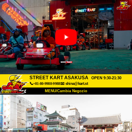
STREET KART ASAKUSA
OPEN 9:30-21:30
📞+81-80-9988-9988
📧
shina@kart.st
MENU/Cambia Negozio
INIZIO
Chi Siamo
Specifiche
Prezzo
Accesso
Recensioni
FAQ