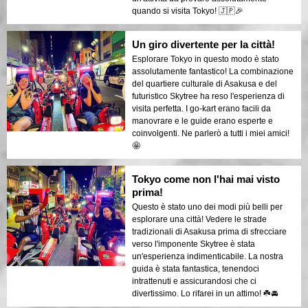
quando si visita Tokyo! 🇯🇵🎉
Un giro divertente per la città!
Esplorare Tokyo in questo modo è stato
assolutamente fantastico! La combinazione
del quartiere culturale di Asakusa e del
futuristico Skytree ha reso l'esperienza di
visita perfetta. I go-kart erano facili da
manovrare e le guide erano esperte e
coinvolgenti. Ne parlerò a tutti i miei amici!
🤩
Tokyo come non l'hai mai visto
prima!
Questo è stato uno dei modi più belli per
esplorare una città! Vedere le strade
tradizionali di Asakusa prima di sfrecciare
verso l'imponente Skytree è stata
un'esperienza indimenticabile. La nostra
guida è stata fantastica, tenendoci
intrattenuti e assicurandosi che ci
divertissimo. Lo rifarei in un attimo! ☘️🚘