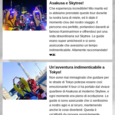
Asakusa e Skytree!
Che esperienza incredibile! Mio marito ed
io abbiamo prenotato questo tour durante
la nostra luna di miele, ed è stato il
momento clou del nostro viaggio. Il
percorso era perfetto, portandoci davanti al
famoso Kaminarimon e offrendoci poi una
vista straordinaria sul Skytree. Le guide
erano super amichevoli e si sono
assicurate che avessimo un tempo
indimenticabile. Altamente raccomandato!
❤️🌆
Un'avventura indimenticabile a
Tokyo!
Non avrei mai immaginato che guidare per
le strade di Tokyo potesse essere così
emozionante! Il tour ci ha portato dal vivace
quartiere di Asakusa al moderno Skytree, e
ogni momento era pieno di eccitazione. Le
guide si sono assicurate che ci sentissimo
a nostro agio e al sicuro, mantenendo
anche le cose divertenti. Questa è
un'attività da provare assolutamente