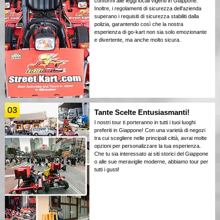
conformi alle leggi locali vigenti in Giappone.
Inoltre, i regolamenti di sicurezza dell'azienda
superano i requisiti di sicurezza stabiliti dalla
polizia, garantendo così che la nostra
esperienza di go-kart non sia solo emozionante
e divertente, ma anche molto sicura.
03
Tante Scelte Entusiasmanti!
I nostri tour ti porteranno in tutti i tuoi luoghi
preferiti in Giappone! Con una varietà di negozi
tra cui scegliere nelle principali città, avrai molte
opzioni per personalizzare la tua esperienza.
Che tu sia interessato ai siti storici del Giappone
o alle sue meraviglie moderne, abbiamo tour per
tutti i gusti!