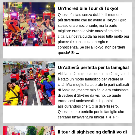
Un'Incredibile Tour di Tokyo!
Questo è stato senza dubbio il momento
più divertente che ho avuto a Tokyo! Il giro
stesso era emozionante, ma la parte
migliore erano le viste mozzafiato della
città. La nostra guida ha reso tutto molto più
piacevole con la sua energia e
conoscenza. Se sei a Tokyo, non perderti
questo! 🌟🏎️
Un'attività perfetta per la famiglia!
Abbiamo fatto questo tour come famiglia ed
è stato un modo fantastico per vedere la
città. Mia moglie ha adorato le parti culturali
di Asakusa, mentre mio figlio era entusiasta
di vedere il Skytree da vicino. Le guide
erano così amichevoli e disponibili,
assicurandosi che tutti si divertissero.
Questo tour è perfetto per le famiglie che
cercano un'avventura unica! 👨‍👩‍👦✨
Il tour di sightseeing definitivo di