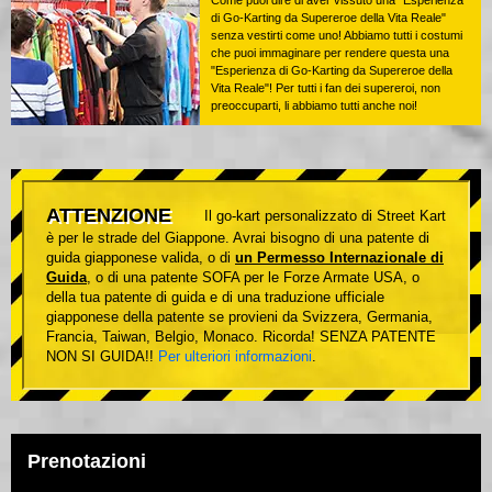
di Go-Karting da Supereroe della Vita Reale"
senza vestirti come uno! Abbiamo tutti i costumi
che puoi immaginare per rendere questa una
"Esperienza di Go-Karting da Supereroe della
Vita Reale"! Per tutti i fan dei supereroi, non
preoccuparti, li abbiamo tutti anche noi!
ATTENZIONE
Il go-kart personalizzato di Street Kart
è per le strade del Giappone. Avrai bisogno di una patente di
guida giapponese valida, o di
un Permesso Internazionale di
Guida
, o di una patente SOFA per le Forze Armate USA, o
della tua patente di guida e di una traduzione ufficiale
giapponese della patente se provieni da Svizzera, Germania,
Francia, Taiwan, Belgio, Monaco. Ricorda! SENZA PATENTE
NON SI GUIDA!!
Per ulteriori informazioni
.
Prenotazioni