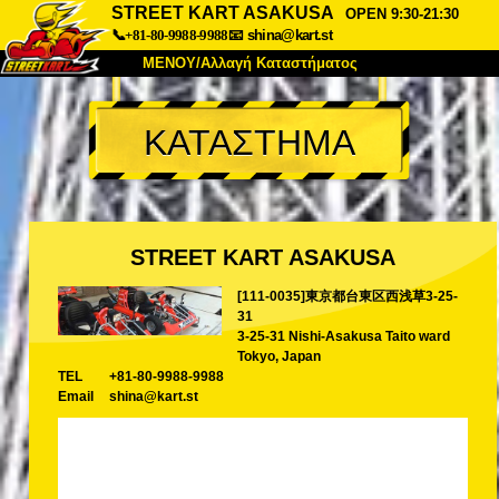
STREET KART ASAKUSA
OPEN 9:30-21:30
📞+81-80-9988-9988
📧
shina@kart.st
ΜΕΝΟΥ/Αλλαγή Καταστήματος
ΚΥΡΙΩΣ
ΚΑΤΑΣΤΗΜΑ
Σχετικά
Προδιαγραφές
Τιμές
Πρόσβαση
Αναφορές
Συχνές Ερωτήσεις
Εταιρεία
Κράτηση
STREET KART ASAKUSA
Αλλαγή Καταστήματος
[111-0035]東京都台東区西浅草3-25-
Τόκιο Σινάγαουα #1
Τόκιο Ακίχαμπαρα #1
31
Τόκιο Ακίχαμπαρα #2
Τόκιο Σιμπούγια
3-25-31 Nishi-Asakusa Taito ward
Tokyo, Japan
Τόκιο Σιμπούγια Annex
Τόκιο Κόλπος
TEL
+81-80-9988-9988
Email
shina@kart.st
Τόκιο Ασακούσα
Οσάκα
Οκινάουα