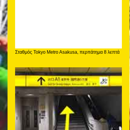
Σταθμός Tokyo Metro Asakusa, περπάτημα 8 λεπτά