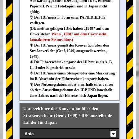
Alle kartentypischen IDPs, digitalen IDPs, einzelnen
Papier-IDPs und Fotokopien sind in Japan nicht
gültig.
③ Der IDP muss in Form eines PAPIERHEFTS
vorliegen.
(Die meisten gültigen IDPs haben „1949" auf dem
Cover stehen.
Wenn „1968" auf dem Cover steht,
kontaktieren Sie uns bitte.)
④ Der IDP muss gemäß der Konvention über den
Straßenverkehr (Genf, 1949) ausgestellt werden.,
1949).
⑤ Die Führerscheinkategorie des IDP muss als A, B,
C, D oder E geschrieben sein.
⑥ Der IDP muss einen Stempel oder eine Markierung
im B-Abschnitt der Führerscheinkategorie haben.
⑦ Das Nutzungsdatum muss innerhalb eines Jahres
ab dem Ausstellungsdatum des IDP UND innerhalb
eines Jahres nach der Einreise nach Japan liegen.
Unterzeichner der Konvention über den
Straßenverkehr (Genf, 1949) / IDP ausstellende
Länder für Japan
Asia