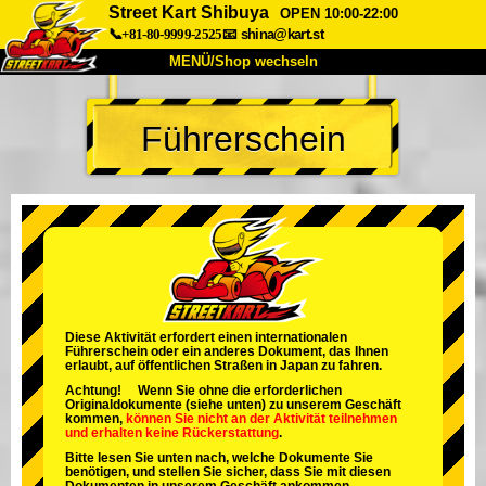
Street Kart Shibuya
OPEN 10:00-22:00
📞+81-80-9999-2525
📧
shina@kart.st
MENÜ/Shop wechseln
START
Führerschein
Über uns
Spezifikationen
Preise
Anfahrt
Bewertungen
FAQ
Unternehmen
Buchung
Shop wechseln
Tokio Shinagawa
Tokio Akihabara#1
Tokio Akihabara#2
Tokio Shibuya
Diese Aktivität erfordert einen internationalen
Führerschein oder ein anderes Dokument, das Ihnen
Tokio Shibuya Annex
Tokio Bucht
erlaubt, auf öffentlichen Straßen in Japan zu fahren.
Achtung! Wenn Sie ohne die erforderlichen
Tokio Asakusa
Osaka
Originaldokumente (siehe unten) zu unserem Geschäft
kommen,
können Sie nicht an der Aktivität teilnehmen
und
erhalten keine Rückerstattung
.
Okinawa
Bitte lesen Sie unten nach, welche Dokumente Sie
benötigen, und stellen Sie sicher, dass Sie mit diesen