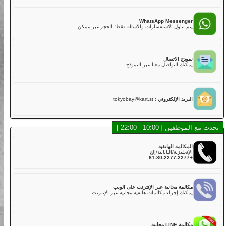
02
هل لديكم تأمين؟
نعم. تشمل خطتنا التأمينية القياسية مع تغطية أساسية في رسوم
LINE Mess
الجولة,
 أسرع للدردشة، الموظفون والشات بوت سيساعدونك.
ولكن عليك دفع الخصم إذا كانت هناك أضرار في الكارت بسبب
الاصطدام أو الخدوش أو القيادة الخشنة أو الحوادث. يتم تحصيل خصم
قدره 50,000 ين لكل مركبة مباشرة بعد الجولة.
WhatsApp Messe
خطة التأمين القياسية تغطي:
اول الاستفسارات والأسئلة فقط؛ الحجز غير ممكن.
・الإصابة الجسدية (بخلاف السائق): 800,000,000 ين
・الأضرار المادية (بخلاف السائق): 2,000,000 ين
・إصابة السائق: 5,000,000 ين
الاتصال
لذلك، نوصي بشدة لعملائنا الكرام اختيار خطة التأمين الكامل عند
التواصل معنا عبر النموذج
الحجز عبر الإنترنت أو في المتجر مقابل رسوم إضافية.
خطة التأمين الكامل تغطي:
・الإصابة الجسدية (بخلاف السائق): 800,000,000 ين
・الأضرار المادية (بخلاف السائق): 2,000,000 ين
 الإلكتروني
:
tokyobay@kart.st
・إصابة السائق: 5,000,000 ين
03
هل توجد كارتات يمكن أن تستوعب أكثر من راكب؟
10 - 22:00 ]
في الوقت الحالي، لا نقدم كارتات تدعم أكثر من راكب في نفس