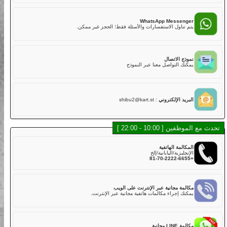
02
هل لديكم تأمين؟
نعم. تشمل خطتنا التأمينية القياسية مع تغطية أساسية في رسوم
LINE Mess
الجولة,
 أسرع للدردشة، الموظفون والشات بوت سيساعدونك.
ولكن عليك دفع الخصم إذا كانت هناك أضرار في الكارت بسبب
الاصطدام أو الخدوش أو القيادة الخشنة أو الحوادث. يتم تحصيل خصم
قدره 50,000 ين لكل مركبة مباشرة بعد الجولة.
WhatsApp Messe
خطة التأمين القياسية تغطي:
اول الاستفسارات والأسئلة فقط؛ الحجز غير ممكن.
・الإصابة الجسدية (بخلاف السائق): 800,000,000 ين
・الأضرار المادية (بخلاف السائق): 2,000,000 ين
・إصابة السائق: 5,000,000 ين
الاتصال
لذلك، نوصي بشدة لعملائنا الكرام اختيار خطة التأمين الكامل عند
التواصل معنا عبر النموذج
الحجز عبر الإنترنت أو في المتجر مقابل رسوم إضافية.
خطة التأمين الكامل تغطي:
・الإصابة الجسدية (بخلاف السائق): 800,000,000 ين
・الأضرار المادية (بخلاف السائق): 2,000,000 ين
 الإلكتروني
:
shibu2@kart.st
・إصابة السائق: 5,000,000 ين
03
هل توجد كارتات يمكن أن تستوعب أكثر من راكب؟
10 - 22:00 ]
في الوقت الحالي، لا نقدم كارتات تدعم أكثر من راكب في نفس